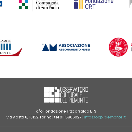
c/o Fondazione Fitzcarraldo ETS
via Aosta 8, 10152 Torino | tel 011 5806027 |
info@ocp.piemonte.it