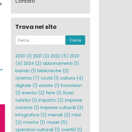
Contatti
e
Trova nel sito
Ricerca
per:
2020
(1)
2021
(2)
2022
(5)
2023
(4)
2024
(2)
abbonamenti
(1)
-
bando
(1)
biblioteche
(2)
cinema
(7)
covid
(1)
cultura
(4)
digitale
(1)
estate
(1)
Eurovision
(1)
evento
(2)
fiere
(1)
flussi
turistici
(1)
impatto
(2)
imprese
creative
(1)
imprese culturali
(3)
infografica
(2)
mensili
(2)
mlol
(2)
mostre
(1)
musei
(5)
operatori culturali
(1)
over60
(1)