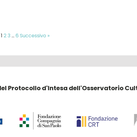
1
2
3
…
6
Successivo »
 del Protocollo d'Intesa dell'Osservatorio Cu