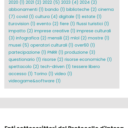
2020
(1)
2021
(2)
2022
(5)
2023
(4)
2024
(2)
abbonamenti
(1)
bando
(1)
biblioteche
(2)
cinema
(7)
covid
(1)
cultura
(4)
digitale
(1)
estate
(1)
Eurovision
(1)
evento
(2)
fiere
(1)
flussi turistici
(1)
impatto
(2)
imprese creative
(1)
imprese culturali
(3)
infografica
(2)
mensili
(2)
mlol
(2)
mostre
(1)
musei
(5)
operatori culturali
(1)
over60
(1)
partecipazione
(1)
PNRR
(1)
produzione
(3)
questionario
(1)
risorse
(2)
risorse economiche
(1)
spettacolo
(2)
tech-driven
(1)
tessere libero
accesso
(1)
Torino
(1)
video
(1)
videogame&software
(1)