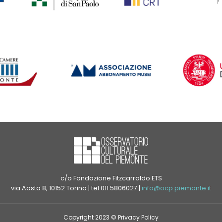
c/o Fondazione Fitzcarraldo ETS
via Aosta 8, 10152 Torino | tel 011 5806027 |
info@ocp.piemonte.it
Copyright 2023 ©
Privacy Policy