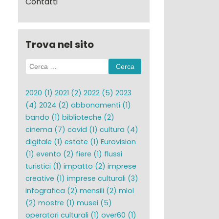
Contatti
Trova nel sito
Ricerca
per:
2020
(1)
2021
(2)
2022
(5)
2023
(4)
2024
(2)
abbonamenti
(1)
bando
(1)
biblioteche
(2)
cinema
(7)
covid
(1)
cultura
(4)
digitale
(1)
estate
(1)
Eurovision
(1)
evento
(2)
fiere
(1)
flussi
turistici
(1)
impatto
(2)
imprese
creative
(1)
imprese culturali
(3)
infografica
(2)
mensili
(2)
mlol
(2)
mostre
(1)
musei
(5)
operatori culturali
(1)
over60
(1)